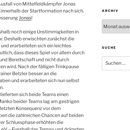
 Ausfall von Mittelfeldkämpfer Jonas
innerhalb der Startformation nach sich.
ARCHIV
esserung
Jonas
!
Archiv
shalb noch einige Unstimmigkeiten in
r. Deshalb erwischten zunächst die
und erarbeiteten sich ein leichtes
SUCHE
tlich, dass dieses Spiel vor allem durch
Suche
und Bereitschaft und nicht durch
nach:
en wird. Nach der fälligen Trinkpause
ainer Betzler besser an die
ben und erarbeiteten sich nun selbst
n.
ieferten sich beide Teams einen
Manko beider Teams lag am gestrigen
n letzten Konsequenz vor dem
ben die zahlreichen Chancen auf beiden
 der Schlussphase erhöhten die
.V. – Fussball
das Tempo und drängten