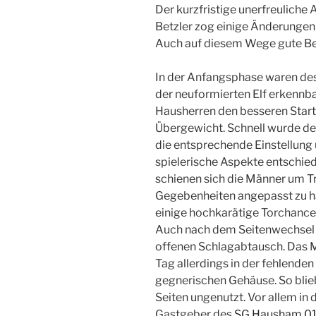
Der kurzfristige unerfreuliche
Betzler zog einige Änderungen 
Auch auf diesem Wege gute B
In der Anfangsphase waren
de
der neuformierten Elf erkennba
Hausherren den besseren Start 
Übergewicht. Schnell wurde deu
die entsprechende Einstellung 
spielerische Aspekte entschied
schienen sich die Männer um Tr
Gegebenheiten angepasst zu ha
einige hochkarätige Torchance
Auch nach dem Seitenwechsel l
offenen Schlagabtausch. Das 
Tag allerdings in der fehlende
gegnerischen Gehäuse. So blie
Seiten ungenutzt. Vor allem in
Gastgeber des
SG Hausham 01 e