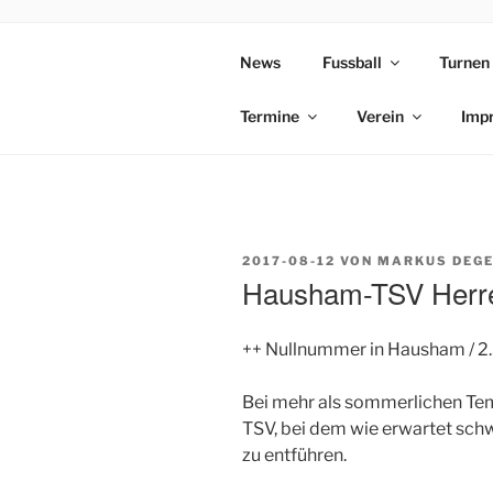
Zum
Inhalt
News
Fussball
Turnen
TSV BRUN
springen
Termine
Verein
Imp
VERÖFFENTLICHT
2017-08-12
VON
MARKUS DEG
AM
Hausham-TSV Herre
++ Nullnummer in Hausham / 2.
Bei mehr als sommerlichen Tem
TSV, bei dem wie erwartet sc
zu entführen.