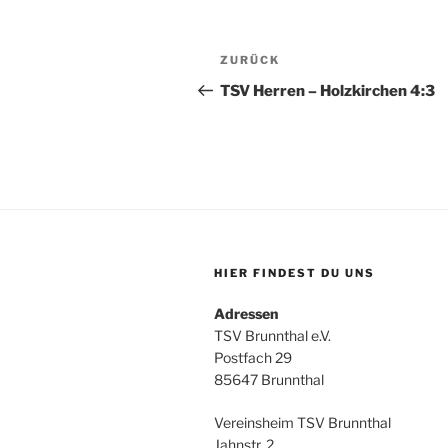
Beitragsnavigation
Vorheriger
ZURÜCK
Beitrag
TSV Herren – Holzkirchen 4:3
HIER FINDEST DU UNS
Adressen
TSV Brunnthal e.V.
Postfach 29
85647 Brunnthal
Vereinsheim TSV Brunnthal
Jahnstr. 2