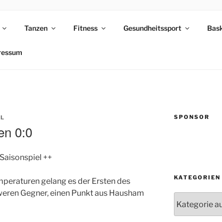
Tanzen
Fitness
Gesundheitssport
Bask
NTHAL
ressum
SPONSOR
EL
n 0:0
Saisonspiel ++
KATEGORIEN
peraturen gelang es der Ersten des
hweren Gegner, einen Punkt aus Hausham
Kategorien