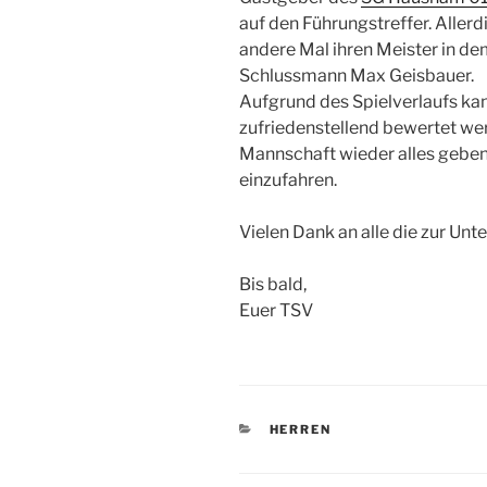
auf den Führungstreffer. Aller
andere Mal ihren Meister in d
Schlussmann Max Geisbauer.
Aufgrund des Spielverlaufs ka
zufriedenstellend bewertet w
Mannschaft wieder alles gebe
einzufahren.
Vielen Dank an alle die zur Un
Bis bald,
Euer TSV
KATEGORIEN
HERREN