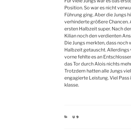
Für viele Jungs war es das erst
Position. So war es nicht verwun
Führung ging. Aber die Jungs hi
verhinderte größere Chancen. A
ersten Halbzeit super. Nach d
Kilian noch den verdienten Ans
Die Jungs merkten, dass noch w
Halbzeit getauscht. Allerdings
vorne fehlte es an Entschlosse
das Tor durch Alois nichts mehr
Trotzdem hatten alle Jungs viel
engagierte Leistung. Viel Pass 
klasse.
KATEGORIEN
U 9