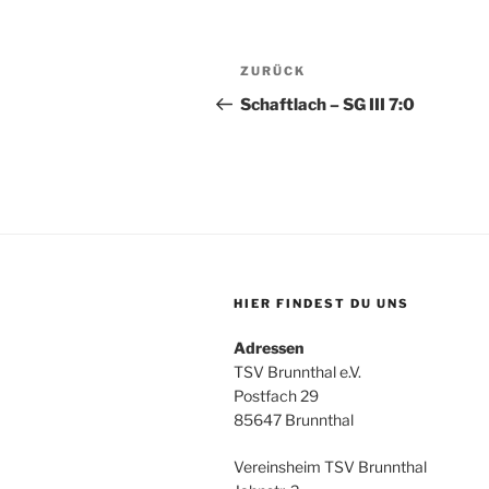
Beitragsnavigation
Vorheriger
ZURÜCK
Beitrag
Schaftlach – SG III 7:0
HIER FINDEST DU UNS
Adressen
TSV Brunnthal e.V.
Postfach 29
85647 Brunnthal
Vereinsheim TSV Brunnthal