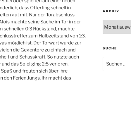
e Spiel oder spielten auf einer neuen
derlich, dass Otterfing schnell in
ARCHIV
elten gut mit. Nur der Torabschluss
lois machte seine Sache im Tor in der
Archiv
em schnellen 0:3 Rückstand, machte
chlusstreffer zum Halbzeitstand von 1:3.
as möglich ist. Der Torwart wurde zur
SUCHE
 vielen die Gegentore zu einfach und
nheit und Schusskraft. So nutzte auch
Suche
 und das Spiel ging 2:5 verloren.
nach:
 Spaß und freuten sich über ihre
in den Ferien Jungs. Ihr macht das