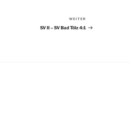
WEITER
Nächster
Beitrag
SV II – SV Bad Tölz 4:1