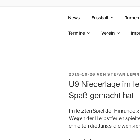
Zum
Inhalt
News
Fussball
Turnen
TSV BRUN
springen
Termine
Verein
Imp
VERÖFFENTLICHT
2019-10-26
VON
STEFAN LEMN
AM
U9 Niederlage im let
Spaß gemacht hat
Im letzten Spiel der Hinrunde 
Wegen der Herbstferien spielte
erhielten die Jungs, die weniger