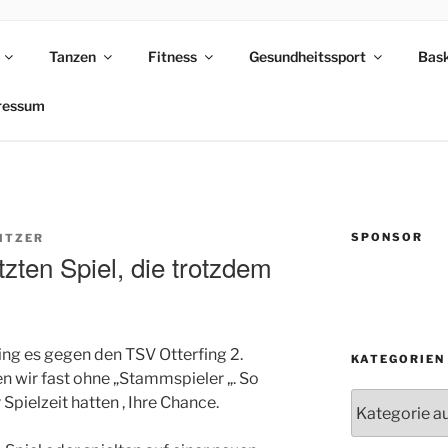
Tanzen
Fitness
Gesundheitssport
Bask
NTHAL
ressum
SPONSOR
ITZER
zten Spiel, die trotzdem
ging es gegen den TSV Otterfing 2.
KATEGORIEN
n wir fast ohne „Stammspieler „. So
Kategorien
 Spielzeit hatten , Ihre Chance.