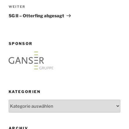
Nächster
WEITER
Beitrag
SG II – Otterfing abgesagt
SPONSOR
KATEGORIEN
Kategorien
ARCHIV