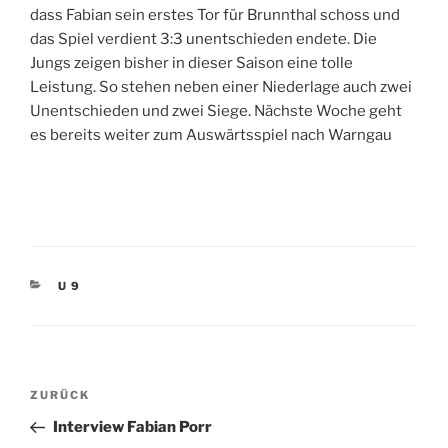
dass Fabian sein erstes Tor für Brunnthal schoss und
das Spiel verdient 3:3 unentschieden endete. Die
Jungs zeigen bisher in dieser Saison eine tolle
Leistung. So stehen neben einer Niederlage auch zwei
Unentschieden und zwei Siege. Nächste Woche geht
es bereits weiter zum Auswärtsspiel nach Warngau
KATEGORIEN
U 9
Beitragsnavigation
Vorheriger
ZURÜCK
Beitrag
Interview Fabian Porr