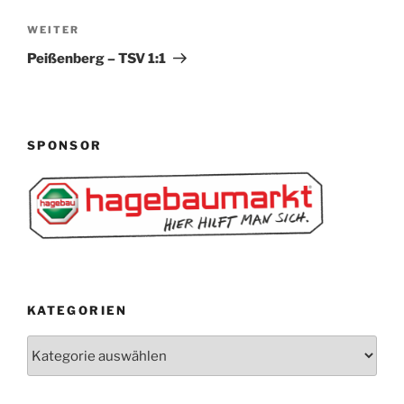
Nächster
WEITER
Beitrag
Peißenberg – TSV 1:1
SPONSOR
KATEGORIEN
Kategorien