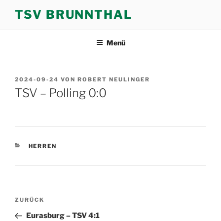
Zum
TSV BRUNNTHAL
Inhalt
springen
Menü
VERÖFFENTLICHT
2024-09-24
VON
ROBERT NEULINGER
AM
TSV – Polling 0:0
KATEGORIEN
HERREN
Beitragsnavigation
Vorheriger
ZURÜCK
Beitrag
Eurasburg – TSV 4:1