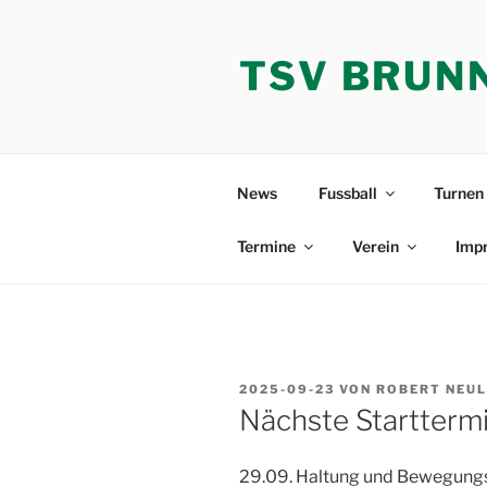
Zum
Inhalt
TSV BRUN
springen
News
Fussball
Turnen
Termine
Verein
Imp
VERÖFFENTLICHT
2025-09-23
VON
ROBERT NEUL
AM
Nächste Startterm
29.09. Haltung und Bewegung