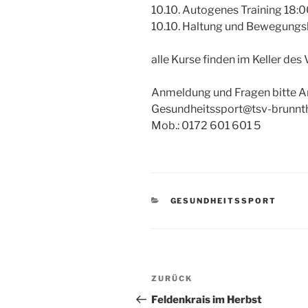
10.10. Autogenes Training 18:
10.10. Haltung und Bewegungs
alle Kurse finden im Keller des
Anmeldung und Fragen bitte An
Gesundheitssport@tsv-brunnt
Mob.: 0172 601 601 5
KATEGORIEN
GESUNDHEITSSPORT
Beitragsnavigation
Vorheriger
ZURÜCK
Beitrag
Feldenkrais im Herbst