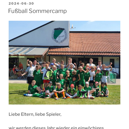
VERÖFFENTLICHT
2024-06-30
AM
Fußball Sommercamp
Liebe Eltern, liebe Spieler,
wir werden dieses Jahr wieder ein einwöchiges