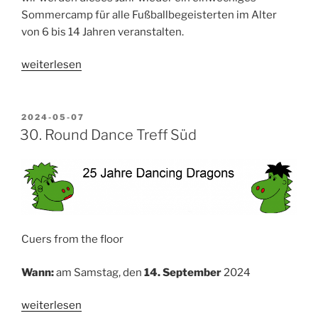
Sommercamp für alle Fußballbegeisterten im Alter
von 6 bis 14 Jahren veranstalten.
„Fußball
weiterlesen
Sommercamp“
VERÖFFENTLICHT
2024-05-07
AM
30. Round Dance Treff Süd
Cuers from the floor
Wann:
am Samstag, den
14. September
2024
„30.
weiterlesen