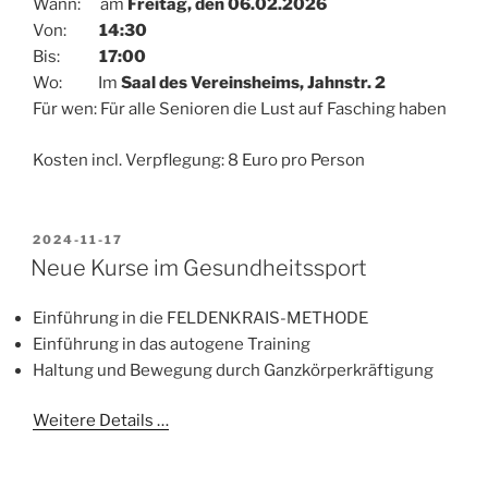
Wann: am
Freitag, den 06.02.2026
Von:
14:30
Bis:
17:00
Wo: Im
Saal des Vereinsheims, Jahnstr. 2
Für wen: Für alle Senioren die Lust auf Fasching haben
Kosten incl. Verpflegung: 8 Euro pro Person
VERÖFFENTLICHT
2024-11-17
AM
Neue Kurse im Gesundheitssport
Einführung in die FELDENKRAIS-METHODE
Einführung in das autogene Training
Haltung und Bewegung durch Ganzkörperkräftigung
Weitere Details …