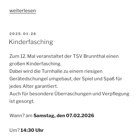
„Wichtige
weiterlesen
Informationen
zu
unserem
VERÖFFENTLICHT
2025-01-26
AM
Flohmarkt“
Kinderfasching
Zum 12. Mal veranstaltet der TSV Brunnthal einen
großen Kinderfasching.
Dabei wird die Turnhalle zu einem riesigen
Gerätedschungel umgebaut, der Spiel und Spaß für
jedes Alter garantiert.
Auch für besondere Überraschungen und Verpflegung
ist gesorgt.
Wann? am
Samstag, den 07.02.2026
Um?
14:30 Uhr